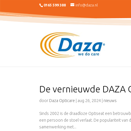
0165 599 388
info@daza.nl
De vernieuwde DAZA O
door
Daza Opticare
|
aug 26, 2024
|
nieuws
Sinds 2002 is de draadloze Optiseat een betrou
een persoon de stoel verlaat. De populariteit van 
samenwerking met...