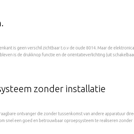
.
kant is geen verschil zichtbaar t.o.v de oude 8014. Maar de elektronic
even is de drukknop functie en de oriëntatieverlichting (uit schakelbaar
steem zonder installatie
draagbare ontvanger die zonder tussenkomst van andere apparatuur dire
l om snel een goed en betrouwbaar oproepsysteem te realiseren zonder