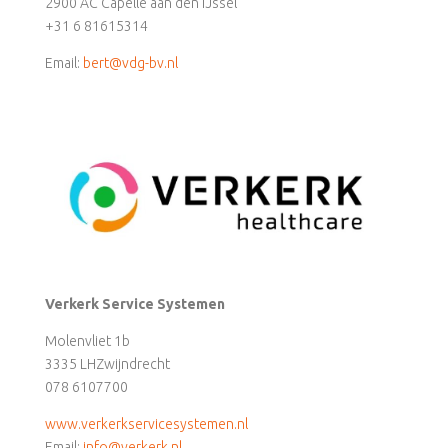
2900 AC Capelle aan den IJssel
+31 6 81615314
Email:
bert@vdg-bv.nl
Verkerk Service Systemen
Molenvliet 1b
3335 LHZwijndrecht
078 6107700
www.verkerkservicesystemen.nl
Email:
info@verkerk.nl