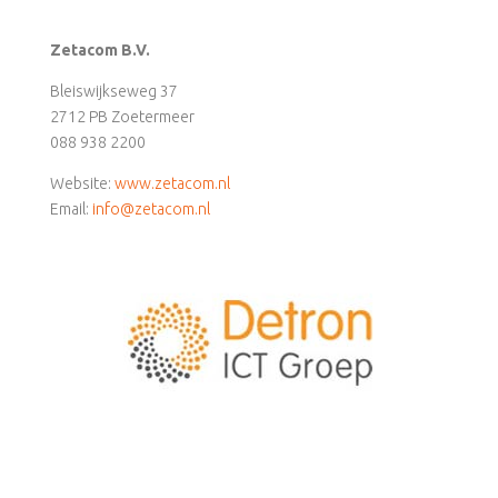
Zetacom B.V.
Bleiswijkseweg 37
2712 PB Zoetermeer
088 938 2200
Website:
www.zetacom.nl
Email:
info@zetacom.nl