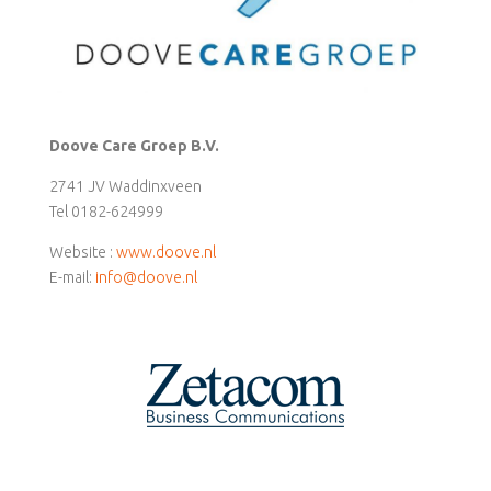
Doove Care Groep B.V.
2741 JV Waddinxveen
Tel 0182-624999
Website :
www.doove.nl
E-mail:
info@doove.nl