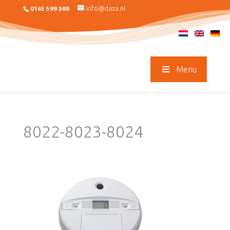
info@daza.nl
0165 599 388
Menu
8022-8023-8024