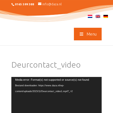
info@daza.nl
0165 599 388
Menu
Deurcontact_video
Videospeler
Media error: Format(s) not supported or source(s) not found
Bestand downloaden: https://www.daza.nl/wp-
content/uploads/2015/11/Deurcontact_video1.mp4?_=2