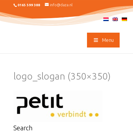
info@daza.nl
0165 599 388
Menu
logo_slogan (350×350)
Search