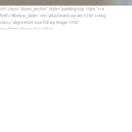
<h1 class="down_anchor" style="padding-top: 10px;"><a
href="#below_slider" rel="attachment wp-att-1350"><img
class="aligncenter size-full wp-image-1350"
src="https://www.daza.nl/wp-
content/uploads/2015/11/scroll_down.png" alt="scroll_down"
width="33" height="33" /></a></h1>
U bepaalt het
alarmeringsmoment.
BEDSCAN: Alarmering op maat
De zorg is in een hoog tempo aan het veranderen. Wet-
en regelgeving, kostenbesparingen en de vergrijzing
spelen hierin een grote rol. Om goede zorg te kunnen
blijven leveren is het tijd voor een innovatieve oplossing.